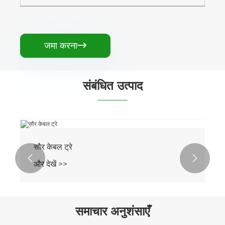
जमा करना

संबंधित उत्पाद
सौर केबल ट्रे


और देखें >>
समाचार अनुशंसाएँ