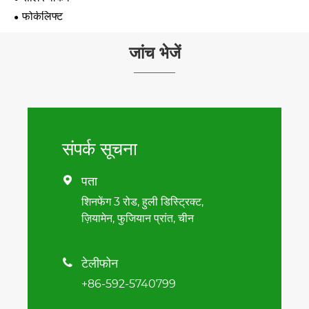
फोर्कलिफ्ट
जांच भेजें
संपर्क सूचना
पता

शिनफेंग 3 रोड, हुली डिस्ट्रिक्ट,
ज़ियामेन, फुजियान प्रांत, चीन
टेलीफोन

+86-592-5740799