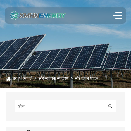
घर
उत्पादों
सौर सहायक उपकरण
सौर केबल घटक