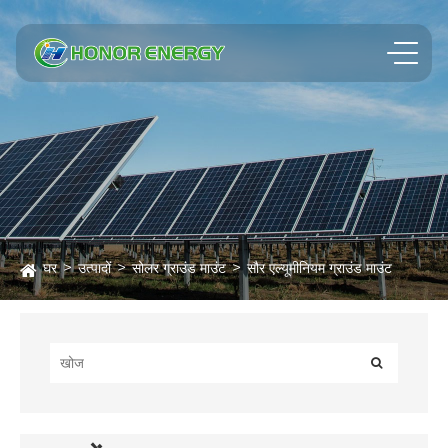
घर
उत्पादों
सोलर ग्राउंड माउंट
सौर एल्यूमीनियम ग्राउंड माउंट